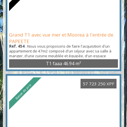
Grand T1 avec vue mer et Moorea à l'entrée de
PAPEETE
Ref. 454
: Nous vous proposons de faire l'acquisition d'un
appartement de 47m2 composé d'un séjour avec sa salle à
manger, d'une cuisine meublée et équipée, d'un espace
chambre avec son placard, d'une salle d'eau (double vasque
T1 faaa
46.94 m²
et wc) et d'une terrasse ensoleillée avec vue sur la mer et l'île
de Moorea. Le logement est climatisé, équipée de brasseurs
d'air, d'un placard dans la hall d'entrée et d'...
57 723 250 XPF
Baisse de prix