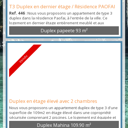
T3 Duplex en dernier étage / Résidence PAOFAI
Ref. 446
: Nous vous proposons un appartement de type 3
duplex dans la résidence Paofai, à l'entrée de la ville. Ce
logement en dernier étage entièrement meublé et aux
prestations de qualité a été rénové en 2022. Il présente une
Duplex papeete
93 m²
pièce à vivre climatisée de 38m2 donnant sur une terrasse
(store électrique) avec vue sur la rade de Papeete et Moorea.
L'étage comprend 2 grandes chambres climatisées av...
Vendu
Duplex en étage élevé avec 2 chambres
Nous vous proposons un appartement duplex de type 3 d'une
superficie de 109m2 en étage élevé dans une copropriété
sécurisée comprenant 2 piscines. Le logement est équipée et
de nombreux aménagements ont été effectué récemment. Il a
Duplex Mahina
109.90 m²
l'avantage d'avoir aussi 2 places de stationnement.