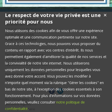
Le respect de votre vie privée est une
✕
Achat terrain Papeari
priorité pour nous
Achat terrain Faaone
Achat maison PUNAAUIA
Nous utilisons des cookies afin de vous offrir une expérience
Achat maison FAAA
optimale et une communication pertinente sur notre site.
Achat terrain Papara
Grace à ces technologies, nous pouvons vous proposer du
Achat terrain Punaauia
contenu en rapport avec vos centres d'intérêt. Ils nous
Terrain à vendre mataiva
permettent également d'améliorer la qualité de nos services et
Terrain à vendre papara
la convivialité de notre site internet. Nous utiliserons
Appartement à vendre faaa
Maison à vendre PUNAAUIA
uniquement les données personnelles pour lesquelles vous
Terrain à vendre TEAHUPOO
avez donné votre accord. Vous pouvez les modifier à
Appartement à vendre papeete
n'importe quel moment via la rubrique "Gérer les cookies" en
bas de notre site, à l'exception des cookies essentiels à son
fonctionnement. Pour plus d'informations sur vos données
Nos Honoraires
personnelles, veuillez consulter
notre politique de
Mentions légales
confidentialité
.
Espace propriétaire