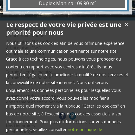
de nombreux aménagements ont été effectué récemment. Il a
Duplex Mahina
109.90 m²
l'avantage d'avoir aussi 2 places de stationnement.
Le respect de votre vie privée est une
✕
Achat terrain Papeari
priorité pour nous
Achat terrain Faaone
Achat maison PUNAAUIA
Nous utilisons des cookies afin de vous offrir une expérience
Achat maison FAAA
optimale et une communication pertinente sur notre site.
Achat terrain Papara
Grace à ces technologies, nous pouvons vous proposer du
Achat terrain Punaauia
contenu en rapport avec vos centres d'intérêt. Ils nous
Terrain à vendre mataiva
permettent également d'améliorer la qualité de nos services et
Terrain à vendre papara
la convivialité de notre site internet. Nous utiliserons
Appartement à vendre faaa
Maison à vendre PUNAAUIA
uniquement les données personnelles pour lesquelles vous
Terrain à vendre TEAHUPOO
avez donné votre accord. Vous pouvez les modifier à
Appartement à vendre papeete
n'importe quel moment via la rubrique "Gérer les cookies" en
bas de notre site, à l'exception des cookies essentiels à son
fonctionnement. Pour plus d'informations sur vos données
Nos Honoraires
personnelles, veuillez consulter
notre politique de
Mentions légales