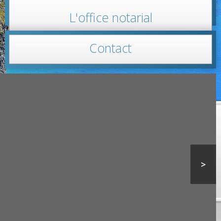
L'office notarial
Contact
>