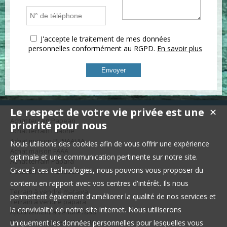
J'accepte le traitement de mes données
personnelles conformément au RGPD.
En savoir plus
Le respect de votre vie privée est une
✕
Achat terrain Papeari
priorité pour nous
Achat terrain Faaone
Achat maison PUNAAUIA
Nous utilisons des cookies afin de vous offrir une expérience
Achat maison FAAA
optimale et une communication pertinente sur notre site.
Achat terrain Papara
Grace à ces technologies, nous pouvons vous proposer du
Achat terrain Punaauia
contenu en rapport avec vos centres d'intérêt. Ils nous
Terrain à vendre mataiva
permettent également d'améliorer la qualité de nos services et
Terrain à vendre papara
la convivialité de notre site internet. Nous utiliserons
Appartement à vendre faaa
Maison à vendre PUNAAUIA
uniquement les données personnelles pour lesquelles vous