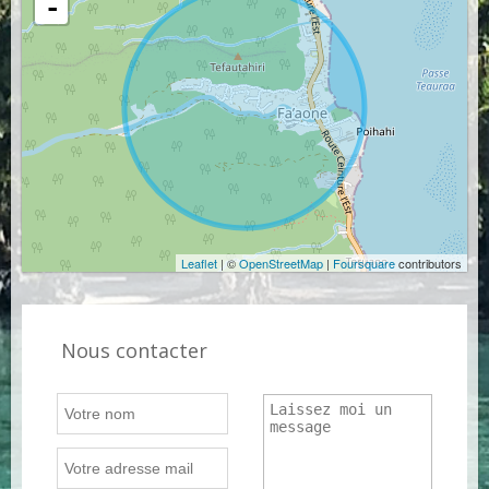
-
Leaflet
| ©
OpenStreetMap
|
Foursquare
contributors
Nous contacter