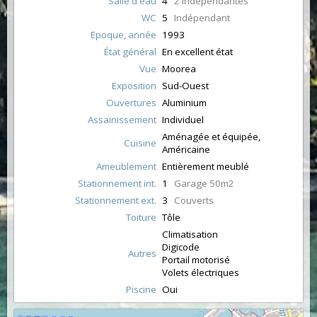
Salle d'eau
4
2 indépendantes
WC
5
Indépendant
Epoque, année
1993
État général
En excellent état
Vue
Moorea
Exposition
Sud-Ouest
Ouvertures
Aluminium
Assainissement
Individuel
Aménagée et équipée,
Cuisine
Américaine
Ameublement
Entièrement meublé
Stationnement int.
1
Garage 50m2
Stationnement ext.
3
Couverts
Toiture
Tôle
Climatisation
Digicode
Autres
Portail motorisé
Volets électriques
Piscine
Oui