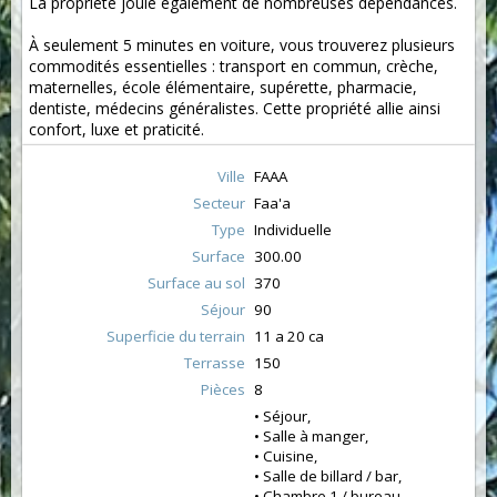
La propriété jouie également de nombreuses dépendances.
À seulement 5 minutes en voiture, vous trouverez plusieurs
commodités essentielles : transport en commun, crèche,
maternelles, école élémentaire, supérette, pharmacie,
dentiste, médecins généralistes. Cette propriété allie ainsi
confort, luxe et praticité.
Ville
FAAA
Secteur
Faa'a
Type
Individuelle
Surface
300.00
Surface au sol
370
Séjour
90
Superficie du terrain
11 a 20 ca
Terrasse
150
Pièces
8
• Séjour,
• Salle à manger,
• Cuisine,
• Salle de billard / bar,
• Chambre 1 / bureau,