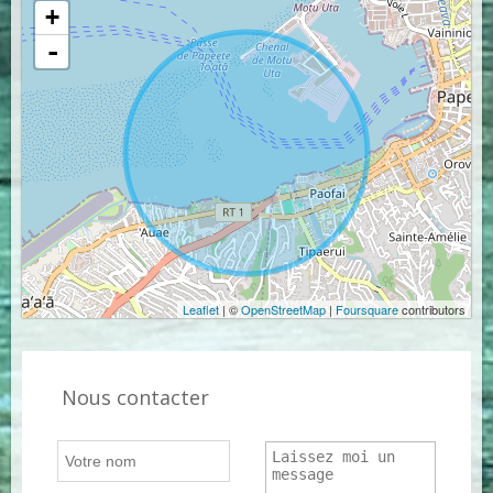
+
-
Leaflet
| ©
OpenStreetMap
|
Foursquare
contributors
Nous contacter