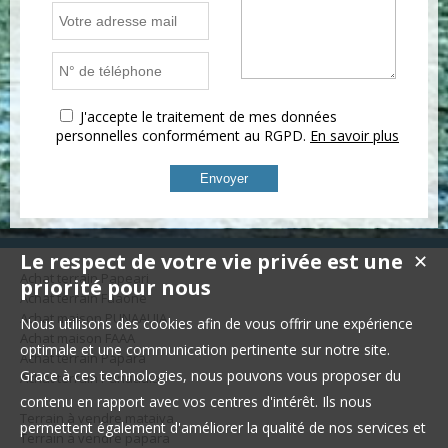
J'accepte le traitement de mes données
personnelles conformément au RGPD.
En savoir plus
Le respect de votre vie privée est une
✕
Achat terrain Papeari
priorité pour nous
Achat terrain Faaone
Achat maison PUNAAUIA
Nous utilisons des cookies afin de vous offrir une expérience
Achat maison FAAA
optimale et une communication pertinente sur notre site.
Achat terrain Papara
Grace à ces technologies, nous pouvons vous proposer du
Achat terrain Punaauia
contenu en rapport avec vos centres d'intérêt. Ils nous
Terrain à vendre mataiva
permettent également d'améliorer la qualité de nos services et
Terrain à vendre papara