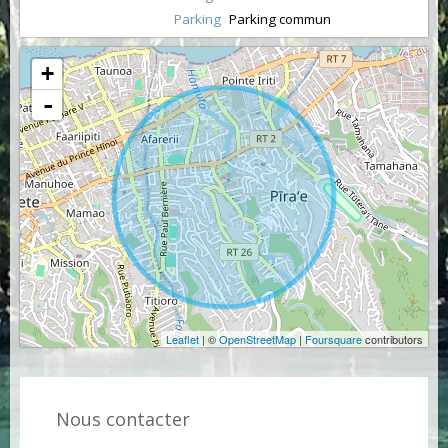
Parking
Parking commun
+
-
Leaflet
| ©
OpenStreetMap
|
Foursquare
contributors
Nous contacter