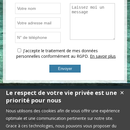
J'accepte le traitement de mes données
personnelles conformément au RGPD.
En savoir plus
Le respect de votre vie privée est une
✕
Achat terrain Papeari
priorité pour nous
Achat terrain Faaone
Achat maison PUNAAUIA
Nous utilisons des cookies afin de vous offrir une expérience
Achat maison FAAA
optimale et une communication pertinente sur notre site.
Achat terrain Papara
Grace à ces technologies, nous pouvons vous proposer du
Achat terrain Punaauia