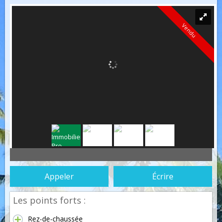
Vendu
Appeler
Écrire
Les points forts :
Rez-de-chaussée