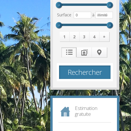
Surface
à
1
2
3
4
+
Estimation
gratuite