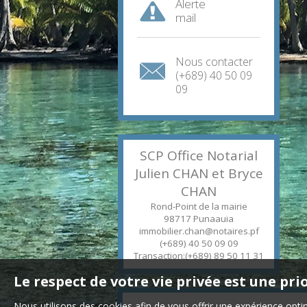
Alerte
mail
Nous contacter
(+689) 40 50 09
09
SCP Office Notarial
Julien CHAN et Bryce
CHAN
Rond-Point de la mairie
98717
Punaauia
immobilier.chan@notaires.pf
(+689) 40 50 09 09
Transaction:(+689) 89 50 11 31
Le respect de votre vie privée est une pri
Nous utilisons des cookies afin de vous offrir une expérience op