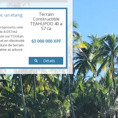
Terrain
ec un étang
Constructible
TEAHUPOO 40 a
proposons une
57 ca
 de 4.057m2
ue sur l'Océan.
et en électricité
63 000 000 XPF
dure de terrain.
alme et arboré.
Détails