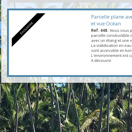
Parcelle plane av
et vue Océan
Exclusivité
Ref. 448
: Nous vous 
parcelle constructible
avec un étang et une v
La viabilisation en eau 
sont accessible en bor
L'environnement est c
A découvrir