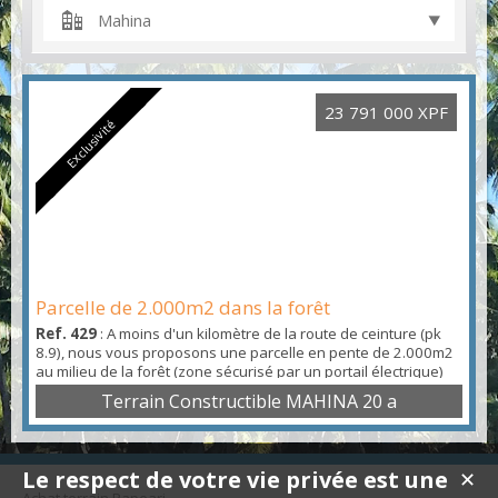
Mahina
23 791 000 XPF
Exclusivité
Parcelle de 2.000m2 dans la forêt
Ref. 429
: A moins d'un kilomètre de la route de ceinture (pk
8.9), nous vous proposons une parcelle en pente de 2.000m2
au milieu de la forêt (zone sécurisé par un portail électrique)
avec un accès par une route puis par 2 bandes de roulement
Terrain Constructible MAHINA 20 a
bétonnées utilisable prudemment. Le terrain est constructible,
mais prévoir des installations électricité et eau en autonomie :
- Zone UCb du PGA - Zone ble...
Le respect de votre vie privée est une
✕