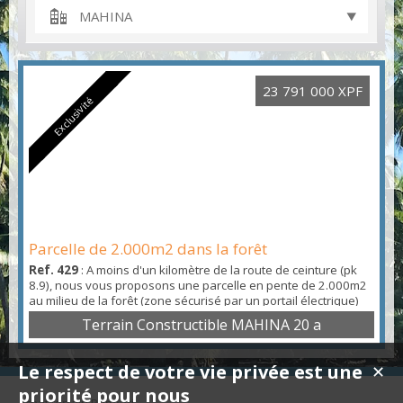
MAHINA
23 791 000 XPF
Exclusivité
Parcelle de 2.000m2 dans la forêt
Ref. 429
: A moins d'un kilomètre de la route de ceinture (pk
8.9), nous vous proposons une parcelle en pente de 2.000m2
au milieu de la forêt (zone sécurisé par un portail électrique)
avec un accès par une route puis par 2 bandes de roulement
Terrain Constructible MAHINA 20 a
bétonnées utilisable prudemment. Le terrain est constructible,
mais prévoir des installations électricité et eau en autonomie :
- Zone UCb du PGA - Zone ble...
Le respect de votre vie privée est une
✕
priorité pour nous