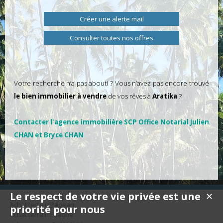
Créer une alerte mail
Consulter toutes nos offres
Votre recherche n’a pas abouti ? Vous n’avez pas encore trouvé
le bien immobilier à vendre
de vos rêves à
Aratika
?
Contacter l'agence immobilière SCP Office Notarial Julien
CHAN et Bryce CHAN
Le respect de votre vie privée est une
✕
Achat terrain Papeari
priorité pour nous
Achat terrain Faaone