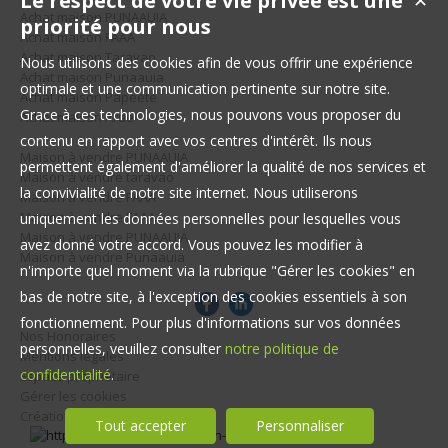
Le respect de votre vie privée est une
✕
Achat maison PUNAAUIA
priorité pour nous
Achat maison FAAA
Achat maison Taravao
Nous utilisons des cookies afin de vous offrir une expérience
Achat maison Punaauia
optimale et une communication pertinente sur notre site.
Achat maison Papeete
Grace à ces technologies, nous pouvons vous proposer du
Achat maison Arue
contenu en rapport avec vos centres d'intérêt. Ils nous
Maison à vendre PUNAAUIA
permettent également d'améliorer la qualité de nos services et
Maison à vendre taravao
la convivialité de notre site internet. Nous utiliserons
Maison à vendre FAAA
Maison à vendre FAAA
uniquement les données personnelles pour lesquelles vous
Maison à vendre PUNAAUIA
avez donné votre accord. Vous pouvez les modifier à
Maison à vendre Punaauia
n'importe quel moment via la rubrique "Gérer les cookies" en
bas de notre site, à l'exception des cookies essentiels à son
fonctionnement. Pour plus d'informations sur vos données
Nos Honoraires
personnelles, veuillez consulter
notre politique de
Mentions légales
confidentialité
.
Espace propriétaire
Gérer les cookies
Création site immobilier
Tout accepter
Personnaliser