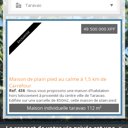
Taravao
49 500 000 XPF
Exclusivité
Maison de plain pied au calme à 1,5 km de
Carrefour
Ref. 436
: Nous vous proposons une maison d'habitation
hors lotissement à proximité du centre ville de Taravao.
Edifiée sur une parcelle de 850m2, cette maison de plain pied
est composée d'une pièce à vivre (cuisine, salle à manger,
Maison individuelle taravao
112 m²
séjour, bureau) de près de 60m2, de 3 chambres, d'un
cellier/buanderie, d'un atelier et d'une piscine. Une propriété
clôturée avec des prestations soignées. Contacte...