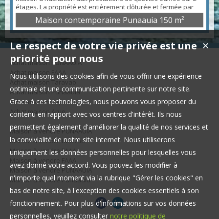
étages. La propriété est entièrement clôturée et fermée par
un portail électrique qui dessert un garage pour 2 véhicules
Maison contemporaine Punaauia
150 m²
également protégé par un volet électrique. Au 1er niveau, le
logement comprend 3 chambres climatisées (dont une suite
parentale) bénéficiant de plac...
Le respect de votre vie privée est une
✕
priorité pour nous
Achat maison PUNAAUIA
Achat maison FAAA
Nous utilisons des cookies afin de vous offrir une expérience
Achat maison Taravao
optimale et une communication pertinente sur notre site.
Achat maison Punaauia
Grace à ces technologies, nous pouvons vous proposer du
Achat maison Papeete
Achat maison Arue
contenu en rapport avec vos centres d'intérêt. Ils nous
permettent également d'améliorer la qualité de nos services et
Maison à vendre PUNAAUIA
la convivialité de notre site internet. Nous utiliserons
Maison à vendre taravao
Maison à vendre FAAA
uniquement les données personnelles pour lesquelles vous
Maison à vendre FAAA
avez donné votre accord. Vous pouvez les modifier à
Maison à vendre PUNAAUIA
n'importe quel moment via la rubrique "Gérer les cookies" en
Maison à vendre Punaauia
bas de notre site, à l'exception des cookies essentiels à son
fonctionnement. Pour plus d'informations sur vos données
personnelles, veuillez consulter
notre politique de
Nos Honoraires