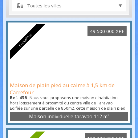
Toutes les villes
49 500 000 XPF
Exclusivité
Maison de plain pied au calme à 1,5 km de
Carrefour
Ref. 436
: Nous vous proposons une maison d'habitation
hors lotissement à proximité du centre ville de Taravao.
Edifiée sur une parcelle de 850m2, cette maison de plain pied
est composée d'une pièce à vivre (cuisine, salle à manger,
Maison individuelle taravao
112 m²
séjour, bureau) de près de 60m2, de 3 chambres, d'un
cellier/buanderie, d'un atelier et d'une piscine. Une propriété
clôturée avec des prestations soignées. Contacte...