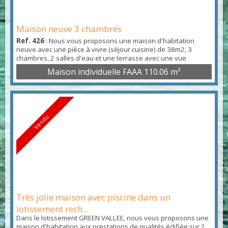
Maison neuve 3 chambres
Ref. 426
: Nous vous proposons une maison d'habitation
neuve avec une pièce à vivre (séjour cuisine) de 38m2, 3
chambres, 2 salles d'eau et une terrasse avec une vue
dégagée. Située dans le lotissement Pamatai Hills, cette
Maison individuelle FAAA
110.06 m²
maison neuve nécessite encore quelques travaux de finitions
et d'aménagements (Chauffe-eau solaire, clôture, portail).
Vendu
Très jolie maison avec piscine dans un
lotissement rech...
Dans le lotissement GREEN VALLEE, nous vous proposons une
maison d'habitation aux prestations de qualités édifiée sur 2