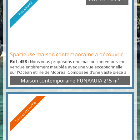
Nouveauté
Spacieuse maison contemporaine à découvrir
Ref. 453
: Nous vous proposons une maison contemporaine
vendue entièrement meublée avec une vue exceptionnelle
sur l'Océan et l'île de Moorea. Composée d'une vaste pièce à
vivre comprenant un hall d'entrée desservant la cuisine, le
Maison contemporaine PUNAAUIA
215 m²
séjour et la salle à manger, la maison comprend également 3
chambres climatisées dont une suite parentale, un bureau,
une buanderie, un garage couvert, une terrasse, un...
Sous compromis