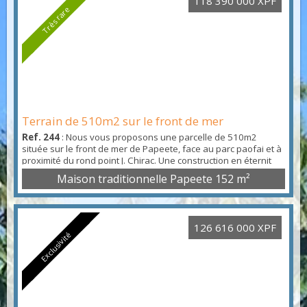
118 390 000 XPF
Très rare
Terrain de 510m2 sur le front de mer
Ref. 244
: Nous vous proposons une parcelle de 510m2
située sur le front de mer de Papeete, face au parc paofai et à
proximité du rond point J. Chirac. Une construction en éternit
de 1935 y est édifiée de plain-pied sur une dalle en béton, et
Maison traditionnelle Papeete
152 m²
l'ensemble est loué 160.000 F CFP par mois. Le PGA nous
informe que le terrain est en zone UA (zone urbaine à forte
densité).
126 616 000 XPF
Exclusivité