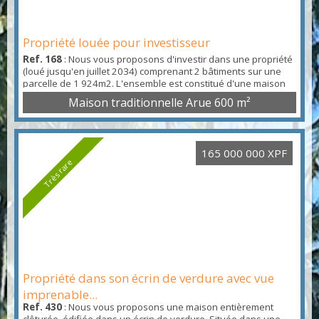
Propriété louée pour investisseur
Ref. 168
: Nous vous proposons d'investir dans une propriété
(loué jusqu'en juillet 2034) comprenant 2 bâtiments sur une
parcelle de 1 924m2. L'ensemble est constitué d'une maison
principale d'environ 400m2 sur 2 niveaux construite en 1973
Maison traditionnelle Arue
600 m²
et rénové en 2004, et d'autre part une annexe de plain-pied
d'environ 200m2. Un investissement garantie par un locataire
institutionnel.
165 000 000 XPF
Très rare
Propriété dans son écrin de verdure avec vue
imprenable...
Ref. 430
: Nous vous proposons une maison entièrement