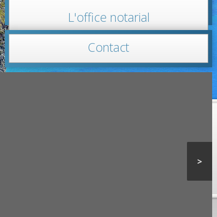
L'office notarial
Contact
>