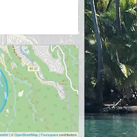
eaflet
| ©
OpenStreetMap
|
Foursquare
contributors