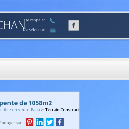
n CHAN
Me rappeler
Ma sélection
n pente de 1058m2
ctible en vente Faaa
> Terrain Constructible VT328
Partager sur :