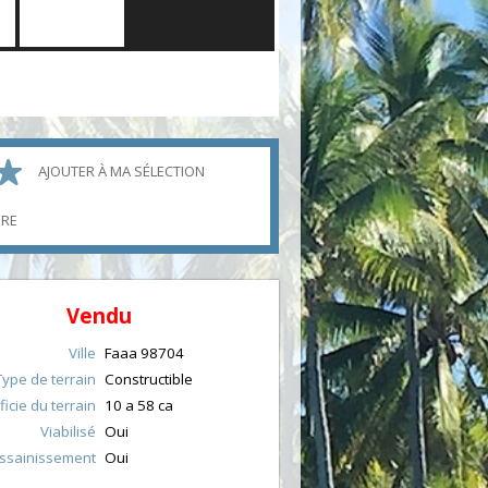
AJOUTER À MA SÉLECTION
ÈRE
Vendu
Ville
Faaa
98704
Type de terrain
Constructible
icie du terrain
10 a 58 ca
Viabilisé
Oui
ssainissement
Oui