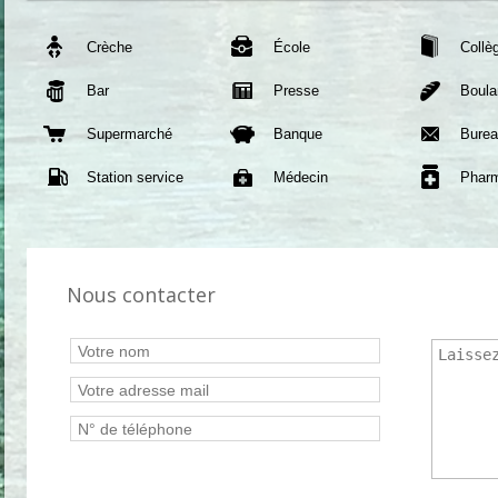
Crèche
École
Collè
Bar
Presse
Boula
Supermarché
Banque
Burea
Station service
Médecin
Phar
Nous contacter