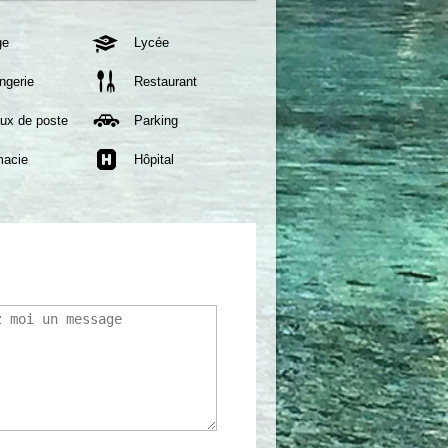
ge
Lycée
ngerie
Restaurant
ux de poste
Parking
macie
Hôpital