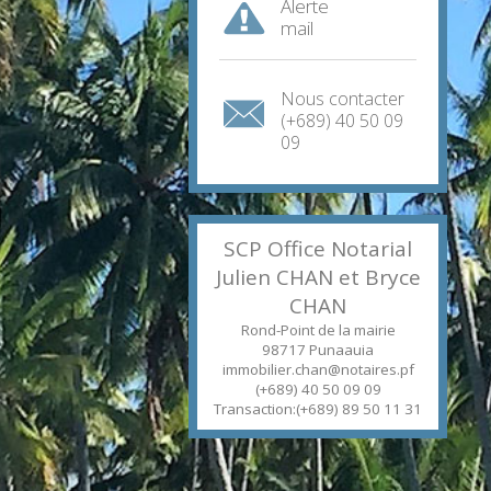
Alerte
mail
Nous contacter
(+689) 40 50 09
09
SCP Office Notarial
Julien CHAN et Bryce
CHAN
Rond-Point de la mairie
98717
Punaauia
immobilier.chan@notaires.pf
(+689) 40 50 09 09
Transaction:(+689) 89 50 11 31