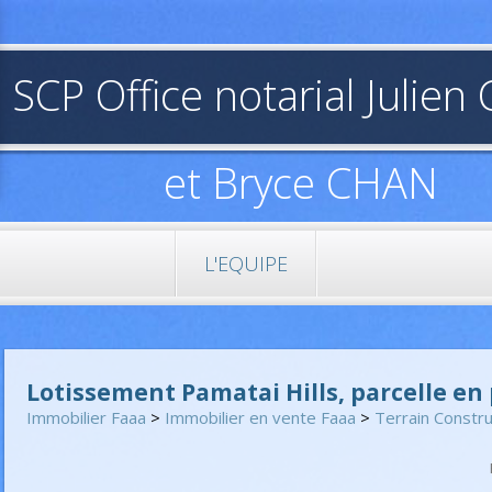
SCP Office notarial Julie
et Bryce CHAN
L'EQUIPE
Lotissement Pamatai Hills, parcelle e
Immobilier Faaa
>
Immobilier en vente Faaa
>
Terrain Constru