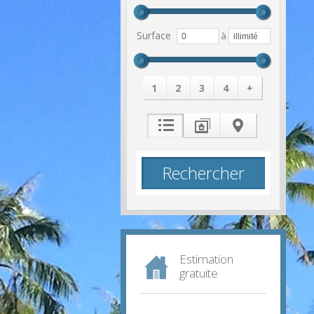
Surface
à
1
2
3
4
+
Estimation
gratuite