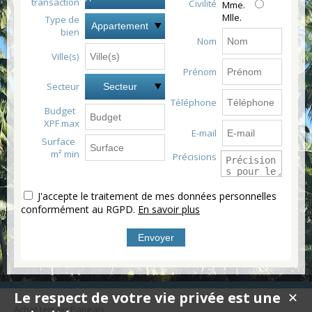
transaction
Civilité
Mme.
Mlle.
Type de
Appartement
bien
Nom
Ville(s)
Prénom
Secteur
Secteur
Téléphone
Budget
XPF max
E-mail
Surface
m² min
Précisions
J'accepte le traitement de mes données personnelles
conformément au RGPD.
En savoir plus
Le respect de votre vie privée est une
✕
Achat terrain Papeari